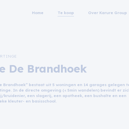
Home
Te koop
Over Karure Group
RTINGE
te De Brandhoek
De Brandhoek” bestaat uit 5 woningen en 14 garages gelegen t
tinge. In de directe omgeving (< 5min wandelen) bevindt er zi
j/kruidenier, een slagerij, een apotheek, een bushalte en een
eke kleuter- en basisschool.