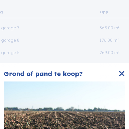
ng
Opp.
 garage 7
365.00 m²
 garage 8
176.00 m²
 garage 5
269.00 m²
 garage 3
357.00 m²
Grond of pand te koop?
+ woning op maat
3309.00 m²
18.00 m²
18.00 m²
18.00 m²
18.00 m²