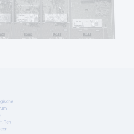
lgische
trum
e
t. Ten
 een