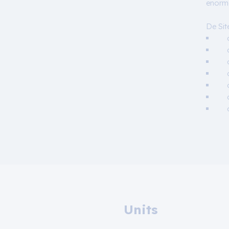
enorme
De Sit
Units