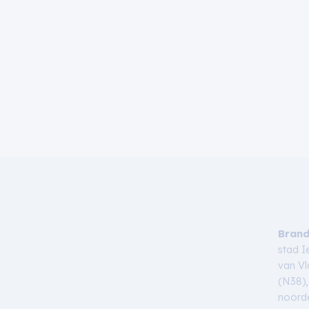
Bran
stad I
van Vl
(N38),
noord