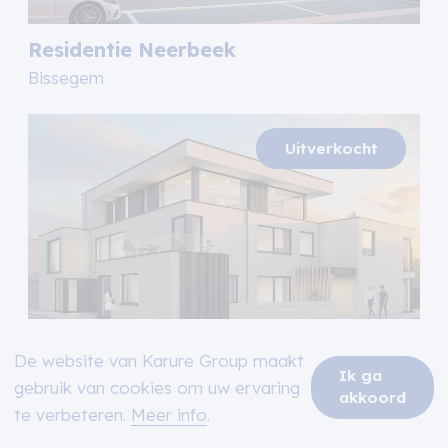
Residentie Neerbeek
Bissegem
De website van Karure Group maakt
Ik ga
Residentie Switch
gebruik van cookies om uw ervaring
akkoord
Poperinge
te verbeteren.
Meer info
.